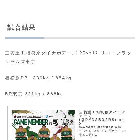
試合結果
三菱重工相模原ダイナボアーズ 25vs17 リコーブラッ
クラムズ東京
相模原DB 330kg / 884kg
BR東京 321kg / 888kg
三菱重工相模原ダイナボ
アーズ
(@DYNABOARS) on
X
🟢🐗𝙂𝘼𝙈𝙀 𝙈𝙀𝙈𝘽𝙀𝙍 🐗🟢
✅12/16 13:00K.O.🆚#ブラック
ラムズ東京
(@blackrams_official )🏟️駒沢