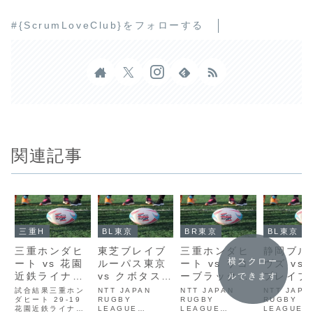
#{ScrumLoveClub}をフォローする
関連記事
三重H
BL東京
BR東京
BL東京
三重ホンダヒ
東芝ブレイブ
三重ホンダヒ
静岡ブル
横スクロー
ート vs 花園
ルーパス東京
ート vs リコ
ヴズ vs
近鉄ライナー
vs クボタスピ
ーブラックラ
ブレイブ
ルできます
ズ
アーズ船橋・
ムズ東京
パス東京
試合結果三重ホン
NTT JAPAN
NTT JAPAN
NTT JAPA
ダヒート 29-19
東京ベイ
RUGBY
RUGBY
RUGBY
花園近鉄ライナー
LEAGUE
LEAGUE
LEAGUE