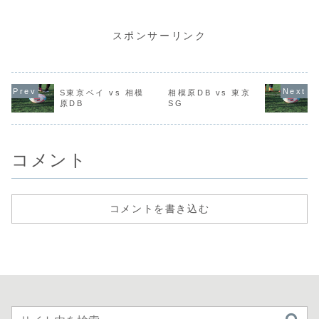
ズ三重H 327kg /
ONE2023-2024
ONE2023-2024
ONE2025-
859kg花園L
D1 PO決勝戦 埼
D1 PO決勝戦 埼
第2節 静岡
329kg /
玉パナソニックワ
玉パナソニックワ
レヴズ vs 
888kg1st
イルドナイツ vs
イルドナイツ vs
レイブルー
スポンサーリンク
Scrum 2:41〜三
東芝ブレイブルー
東芝ブレイブルー
京 ScrumR
重H陣10m-22m、
パス東京
パス東京
花園Lボールのス
ScrumReview
ScrumReview
クラムです。1本
目は組んだ後直ぐ
にスクラムが崩...
S東京ベイ vs 相模
相模原DB vs 東京
原DB
SG
コメント
コメントを書き込む