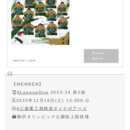
オリンピック公園総合運動場陸上
競技場第2節、ビジターでの開
催...
twitter.com
【MEMBER】
🏆
#LeagueOne
2023-24 第2節
🗓️2023年12月16日(土) 13:00K.O.
🆚
#三菱重工相模原ダイナボアーズ
🏟️駒沢オリンピック公園陸上競技場