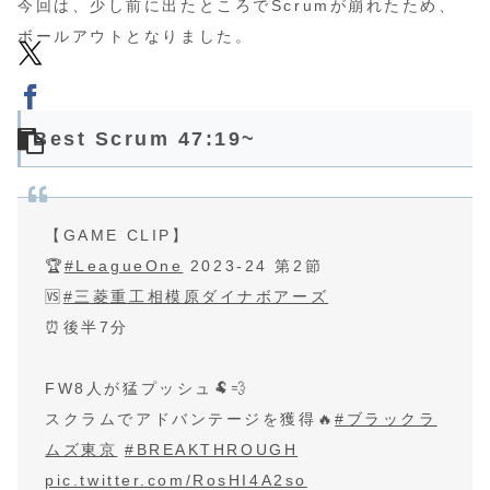
今回は、少し前に出たところでScrumが崩れたため、
ボールアウトとなりました。
Best Scrum 47:19~
【GAME CLIP】
🏆
#LeagueOne
2023-24 第2節
🆚
#三菱重工相模原ダイナボアーズ
⏰後半7分
FW8人が猛プッシュ🐏💨
スクラムでアドバンテージを獲得🔥
#ブラックラ
ムズ東京
#BREAKTHROUGH
pic.twitter.com/RosHI4A2so