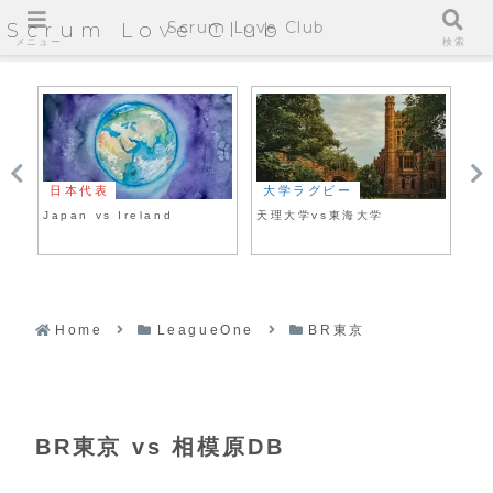
Scrum Love Club
Scrum Love Club
メニュー
検索
日本代表
大学ラグビー
大
Japan vs Ireland
天理大学vs東海大学
同
Home
LeagueOne
BR東京
BR東京 vs 相模原DB