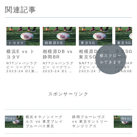
関連記事
トヨタV
相模原DB
東京SG
東京SG
横浜E vs ト
相模原DB vs
相模原DB vs
東京SG v
横スクロー
ヨタV
静岡BR
東京SG
岡BR
ルできます
NTTジャパンラグ
NTTジャパンラグ
NNTTジャパンラ
NTT JAPA
ビー リーグワン
ビー リーグワン
グビー リーグワン
RUGBY
2023-24 D1第2
2023-24 D1 第7
2023-24 ディビ
LEAGUE 
節 横浜キヤノンイ
節 三菱重工相模原
ジョン1 第6節
2023-24 
ーグルス vs トヨ
ダイナボアーズ
交流戦 相模原DB
14節 東京
タV
vs 静岡ブルーレ
vs 東京SG
リーサンゴ
ScrumReview
ヴズ
ScrumReview
vs 静岡ブ
ヴズ
スポンサーリンク
横浜キヤノンイーグ
静岡ブルーレヴズ
ルス vs 東芝ブレイ
vs 東京サントリー
ブルーパス東京
サンゴリアス