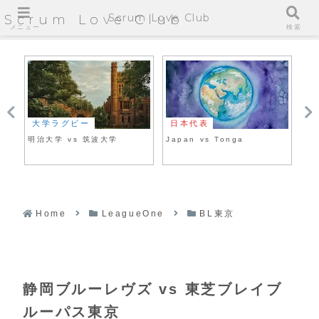
Scrum Love Club
Scrum Love Club
メニュー
検索
大学ラグビー
日本代表
大
明治大学 vs 筑波大学
Japan vs Tonga
帝
Home
LeagueOne
BL東京
静岡ブルーレヴズ vs 東芝ブレイブ
ルーパス東京