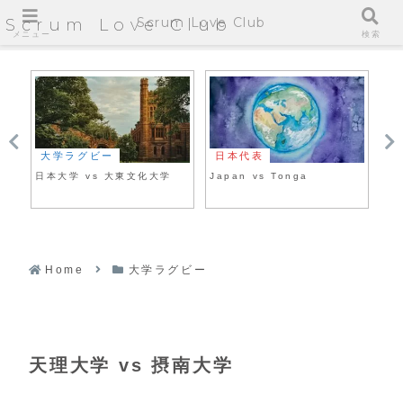
Scrum Love Club
Scrum Love Club
メニュー
検索
大学ラグビー
日本代表
大
日本大学 vs 大東文化大学
Japan vs Tonga
福
Home
大学ラグビー
天理大学 vs 摂南大学