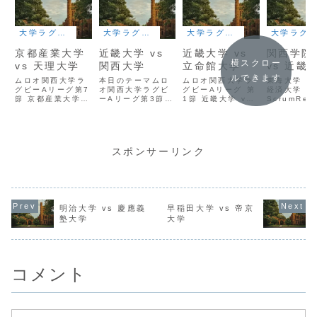
大学ラグビー
大学ラグビー
大学ラグビー
大学ラグビー
京都産業大学
近畿大学 vs
近畿大学 vs
関西学院
横スクロー
vs 天理大学
関西大学
立命館大学
vs 近畿
ルできます
ムロオ関西大学ラ
本日のテーマムロ
ムロオ関西大学ラ
東海大学 vs
グビーAリーグ第7
オ関西大学ラグビ
グビーAリーグ 第
経済大学
節 京都産業大学
ーAリーグ第3節近
1節 近畿大学 vs
ScrumRev
vs 天理大学
畿大学 vs 関西大
立命館大学
ScrumReview
学の試合を見た方
ScrumReview
はどれだけいるだ
ろうか。もし、見
たとしたら、
スポンサーリンク
ScrumLoveClub
が伝えているスク
ラムの重要性に改
めて気がついたの
ではなかろうか。
27-27で迎えた
明治大学 vs 慶應義
早稲田大学 vs 帝京
後...
塾大学
大学
コメント