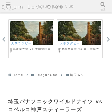
Scrum Love Club
Scrum Love Club
メニュー
検索
大学ラグビー
大学ラグビー
大
京都産業大学 vs 青山学院大
慶應義塾大学 vs 青山学院大
京
学
学
Home
LeagueOne
埼玉WK
埼玉パナソニックワイルドナイツ vs
コベルコ神戸スティーラーズ