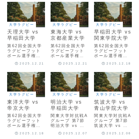
大学ラグビー
大学ラグビー
大学ラグビー
天理大学 vs
東海大学 vs
早稲田大学 vs
早稲田大学
京都産業大学
関東学院大学
第62回全国大学
第62回全国大学
第62回全国大学
ラグビーフット
ラグビーフット
ラグビーフット
ボール選手権大
ボール選手権大
ボール選手権大
会 準々決勝 天
会 準々決勝 東
会 3回戦 東洋大
2025.12.21
2025.12.21
2025.12.18
理大学 vs 早稲
海大学 vs 京都
学 vs 帝京大学
田大学
産業大学
ScrumReview
ScrumReview
ScrumReview
大学ラグビー
大学ラグビー
大学ラグビー
東洋大学 vs
明治大学 vs
筑波大学 vs
帝京大学
早稲田大学
青山学院大学
第62回全国大学
関東大学対抗戦A
関東大学対抗戦A
ラグビーフット
グループ 第7節
グループ 第7節
ボール選手権大
明治大学 vs 早
筑波大学 vs 青
会 3回戦 東洋大
稲田大学
山学院大学
2025.12.18
2025.12.07
2025.12.06
学 vs 帝京大学
ScrumReview
ScrumReview