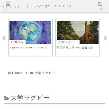
Scrum Love Club
Scrum Love Club
メニュー
検索
日本代表
大学ラグビー
大
Japan vs South Africa
関西学院大学 vs 近畿大学
帝
Home
大学ラグビー
大学ラグビー