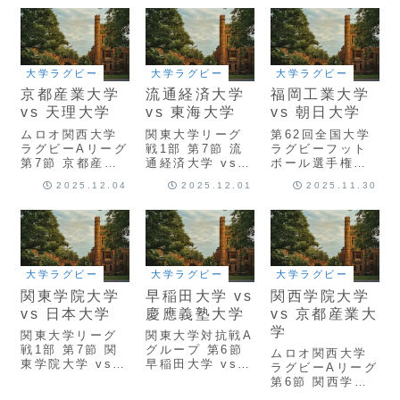
ScrumReview
大学ラグビー
大学ラグビー
大学ラグビー
京都産業大学
流通経済大学
福岡工業大学
vs 天理大学
vs 東海大学
vs 朝日大学
ムロオ関西大学
関東大学リーグ
第62回全国大学
ラグビーAリーグ
戦1部 第7節 流
ラグビーフット
第7節 京都産業
通経済大学 vs
ボール選手権大
大学 vs 天理大
東海大学
会 2回戦 福岡工
2025.12.04
2025.12.01
2025.11.30
学
ScrumReview
業大学 vs 朝日
ScrumReview
大学
ScrumReview
大学ラグビー
大学ラグビー
大学ラグビー
関東学院大学
早稲田大学 vs
関西学院大学
vs 日本大学
慶應義塾大学
vs 京都産業大
学
関東大学リーグ
関東大学対抗戦A
戦1部 第7節 関
グループ 第6節
ムロオ関西大学
東学院大学 vs
早稲田大学 vs
ラグビーAリーグ
日本大学
慶應義塾大学
第6節 関西学院
ScrumReview
ScrumReview
大学 vs 京都産