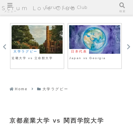
Scrum Love Club
Scrum Love Club
メニュー
検索
大学ラグビー
日本代表
大

近畿大学 vs 立命館大学
Japan vs Georgia
早
Home
大学ラグビー
京都産業大学 vs 関西学院大学