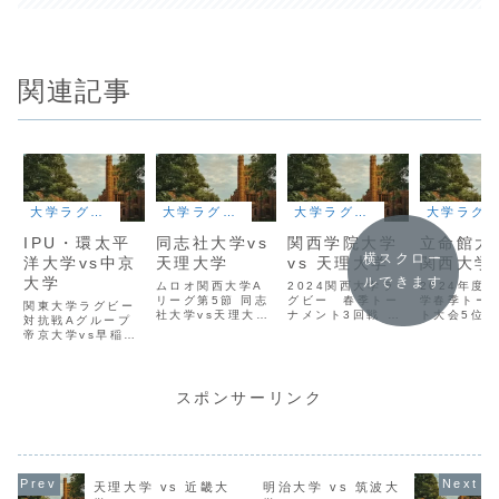
関連記事
大学ラグビー
大学ラグビー
大学ラグビー
大学ラグビー
IPU・環太平
同志社大学vs
関西学院大学
立命館大学
横スクロー
洋大学vs中京
天理大学
vs 天理大学
関西大学
大学
ルできます
ムロオ関西大学A
2024関西大学ラ
2024年度
リーグ第5節 同志
グビー 春季トー
学春季トー
関東大学ラグビー
社大学vs天理大学
ナメント3回戦 関
ト大会5位/
対抗戦Aグループ
ScrumReview
西学院大学 vs 天
定戦 立命館
帝京大学vs早稲田
理大学
vs 関西大学
大学
ScrumReview
ScrumRev
ScrumReview
スポンサーリンク
天理大学 vs 近畿大
明治大学 vs 筑波大