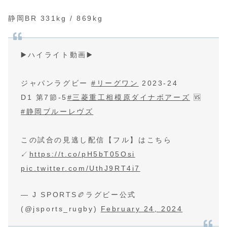
静岡BR 331kg / 869kg
▶️ハイライト動画▶️
ジャパンラグビー
#リーグワン
2023-24
D1 第7節-5
#三菱重工相模原ダイナボアーズ
🆚
#静岡ブルーレヴズ
この試合の見逃し配信【フル】はこちら
↙️
https://t.co/pH5bT05Osi
pic.twitter.com/UthJ9RT4i7
— J SPORTS🏉ラグビー公式
(@jsports_rugby)
February 24, 2024