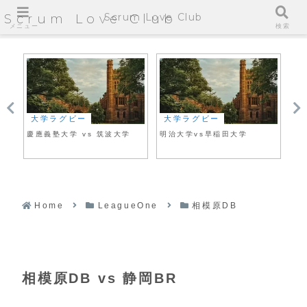
Scrum Love Club
Scrum Love Club
メニュー
検索
大学ラグビー
大学ラグビー
日
慶應義塾大学 vs 筑波大学
明治大学vs早稲田大学
Ja
Home
LeagueOne
相模原DB
相模原DB vs 静岡BR