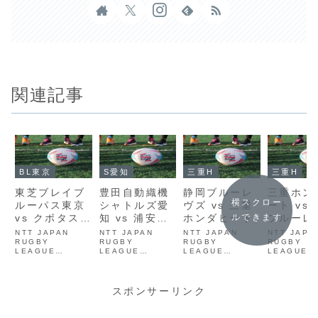
関連記事
BL東京
S愛知
三重H
三重H
東芝ブレイブ
豊田自動織機
静岡ブルーレ
三重ホン
横スクロー
ルーパス東京
シャトルズ愛
ヴズ vs 三重
ート vs
vs クボタスピ
知 vs 浦安D-
ホンダヒート
ブルーレ
ルできます
アーズ船橋・
Rocks
NTT JAPAN
NTT JAPAN
NTT JAPAN
NTT JAPA
東京ベイ
RUGBY
RUGBY
RUGBY
RUGBY
LEAGUE
LEAGUE
LEAGUE
LEAGUE
ONE2024-2025
ONE2024-2025
ONE2023-2024
ONE2025-
D1 クボタスピア
D1 クボタスピア
D1 PO決勝戦 埼
第4節 埼三
ーズ船橋・東京ベ
ーズ船橋・東京ベ
玉パナソニックワ
ダヒート vs
イ vs 東京サント
イ vs 東京サント
イルドナイツ vs
タスピアー
スポンサーリンク
リーサンゴリアス
リーサンゴリアス
東芝ブレイブルー
橋・東京ベ
パス東京
ScrumRev
ScrumReview