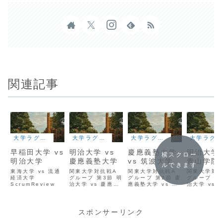
関連記事
大学ラグビー
大学ラグビー
大学ラグビー
大学ラグビー
早稲田大学 vs
明治大学 vs
慶應義塾大学
明治大学 
横スクロー
明治大学
慶應義塾大学
vs 筑波大学
青山学院
ルできます
東海大学 vs 流通
関東大学対抗戦A
関東大学対抗戦A
関東大学対
経済大学
グループ 第3節 明
グループ 第2節 慶
グループ 第
ScrumReview
治大学 vs 慶應義
應義塾大学 vs 筑
治大学 vs 
塾大学
波大学
院大学
ScrumReview
ScrumReview
ScrumRev
スポンサーリンク