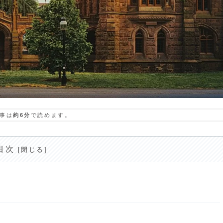
事は
約6分
で読めます。
目次