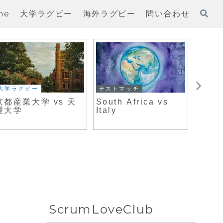
ne
大学ラグビー
海外ラグビー
問い合わせ
大学ラグビー
テストマッチ
大学ラ
京都産業大学 vs 天
South Africa vs
明治大
理大学
Italy
学
ScrumLoveClub