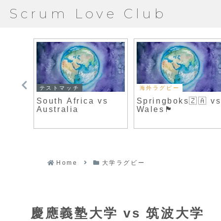
Scrum Love Club
テストマッチ
海外ラグビー
s早稲
South Africa vs
Springboks🇿🇦 v
Australia
Wales🏴󠁧󠁢󠁷󠁬󠁳󠁿
Home
大学ラグビー
慶應義塾大学 vs 筑波大学