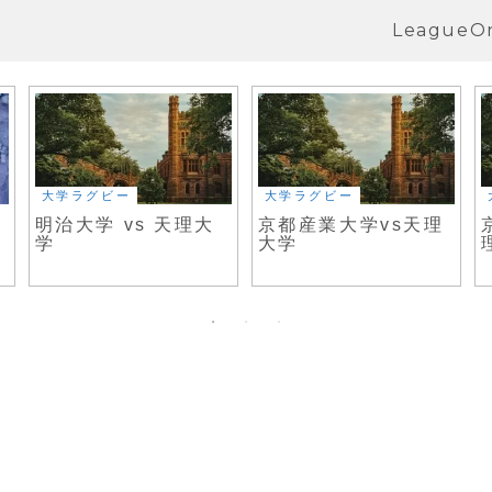
LeagueO
大学ラグビー
大学ラグビー
s
明治大学 vs 天理大
京都産業大学vs天理
学
大学