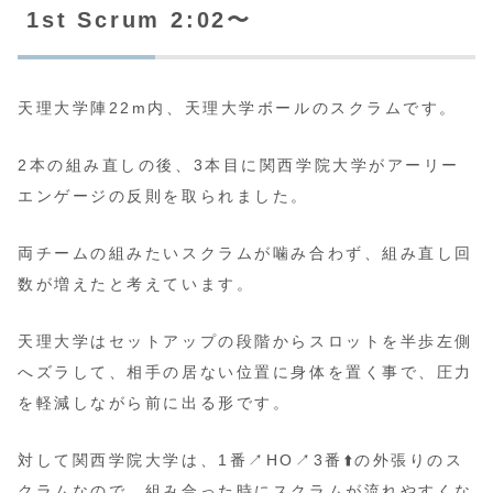
1st Scrum 2:02〜
天理大学陣22m内、天理大学ボールのスクラムです。
2本の組み直しの後、3本目に関西学院大学がアーリー
エンゲージの反則を取られました。
両チームの組みたいスクラムが噛み合わず、組み直し回
数が増えたと考えています。
天理大学はセットアップの段階からスロットを半歩左側
へズラして、相手の居ない位置に身体を置く事で、圧力
を軽減しながら前に出る形です。
対して関西学院大学は、1番↗️HO↗️3番⬆️の外張りのス
クラムなので、組み合った時にスクラムが流れやすくな