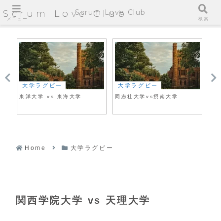
Scrum Love Club
Scrum Love Club
メニュー
検索
大学ラグビー
大学ラグビー
大
大
東洋大学 vs 東海大学
同志社大学vs摂南大学
明
Home
大学ラグビー
関西学院大学 vs 天理大学