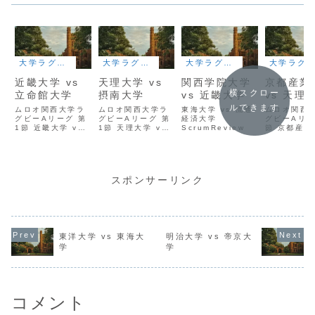
大学ラグビー
大学ラグビー
大学ラグビー
大学ラグビー
近畿大学 vs
天理大学 vs
関西学院大学
京都産業
横スクロー
立命館大学
摂南大学
vs 近畿大学
vs 天理
ルできます
ムロオ関西大学ラ
ムロオ関西大学ラ
東海大学 vs 流通
ムロオ関西
グビーAリーグ 第
グビーAリーグ 第
経済大学
グビーAリー
1節 近畿大学 vs
1節 天理大学 vs
ScrumReview
節 京都産業
立命館大学
摂南大学
vs 天理大学
ScrumReview
ScrumReview
ScrumRev
スポンサーリンク
東洋大学 vs 東海大
明治大学 vs 帝京大
学
学
コメント