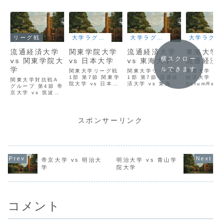
リーグ戦
大学ラグビー
大学ラグビー
大学ラグビー
流通経済大学
関東学院大学
流通経済大学
東海大学 
横スクロー
vs 関東学院大
vs 日本大学
vs 東海大学
流通経済
学
ルできます
関東大学リーグ戦
関東大学リーグ戦
東海大学 vs
1部 第7節 関東学
1部 第7節 流通経
経済大学
関東大学対抗戦A
院大学 vs 日本大
済大学 vs 東海大
ScrumRev
グループ 第4節 帝
学 ScrumReview
学 ScrumReview
京大学 vs 筑波大
学 ScrumReview
スポンサーリンク
帝京大学 vs 明治大
明治大学 vs 青山学
学
院大学
コメント