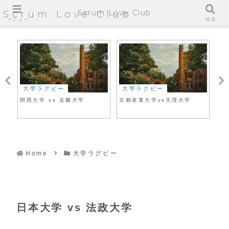
Scrum Love Club
Scrum Love Club
メニュー
検索
大学ラグビー
大学ラグビー
大
関西大学 vs 近畿大学
京都産業大学vs天理大学
筑
Home
大学ラグビー
日本大学 vs 法政大学