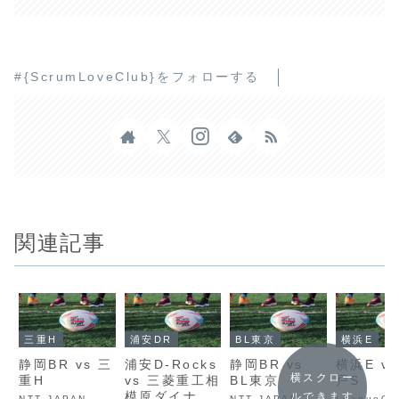
#{ScrumLoveClub}をフォローする
関連記事
三重H
浦安DR
BL東京
横浜E
静岡BR vs 三
浦安D-Rocks
静岡BR vs
横浜E vs
横スクロー
重H
vs 三菱重工相
BL東京
戸S
模原ダイナボ
ルできます
NTT JAPAN
NTT JAPAN
LeagueO