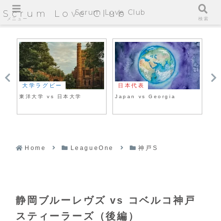
Scrum Love Club
Scrum Love Club
メニュー
検索
大学ラグビー
日本代表
海
東洋大学 vs 日本大学
Japan vs Georgia
イング
ン
Home
LeagueOne
神戸S
静岡ブルーレヴズ vs コベルコ神戸
スティーラーズ（後編）