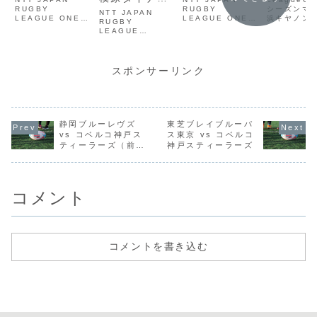
RUGBY
アーズ
RUGBY
シーズンマッ
NTT JAPAN
LEAGUE ONE
LEAGUE ONE
浜キヤノン
RUGBY
2023-24 D1 第
2023-24 D1 第
ルス vs コ
LEAGUE
12節 静岡ブルー
13節 静岡ブルー
神戸スティ
ONE2025-2026
レヴズ vs 三重ホ
レヴズ vs クボタ
ズ ScrumR
開幕節 浦安D-
ンダヒート
スピアーズ船橋・
Rocks vs 三菱重
東京ベイ
工相模原ダイナボ
スポンサーリンク
アーズ
ScrumReview
静岡ブルーレヴズ
東芝ブレイブルーパ
vs コベルコ神戸ス
ス東京 vs コベルコ
ティーラーズ（前
神戸スティーラーズ
編）
コメント
コメントを書き込む