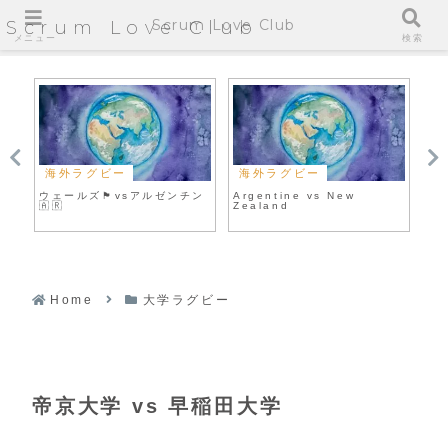
Scrum Love Club
Scrum Love Club
メニュー
検索
海外ラグビー
海外ラグビー
海
ウェールズ🏴󠁧󠁢󠁷󠁬󠁳󠁿vsアルゼンチン
Argentine vs New
So
🇦🇷
Zealand
Au
Home
大学ラグビー
帝京大学 vs 早稲田大学