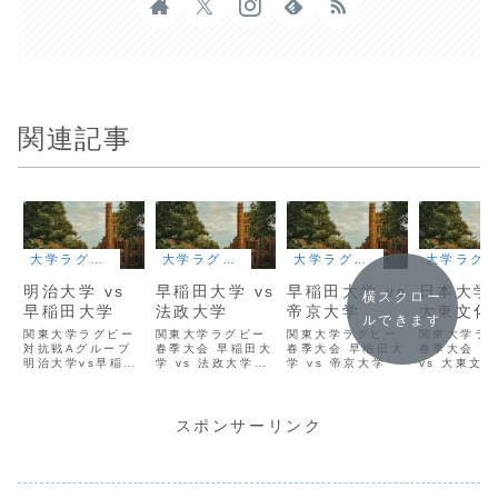
関連記事
大学ラグビー
大学ラグビー
大学ラグビー
大学ラグビー
明治大学 vs
早稲田大学 vs
早稲田大学 vs
日本大学 
横スクロー
早稲田大学
法政大学
帝京大学
大東文化
ルできます
関東大学ラグビー
関東大学ラグビー
関東大学ラグビー
関東大学ラ
対抗戦Aグループ
春季大会 早稲田大
春季大会 早稲田大
春季大会 日
明治大学vs早稲田
学 vs 法政大学
学 vs 帝京大学
vs 大東文
大学
ScrumReview
ScrumRev
ScrumReview
スポンサーリンク