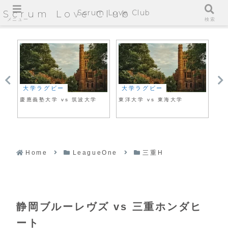
Scrum Love Club
Scrum Love Club
メニュー
検索
大学ラグビー
大学ラグビー
大
慶應義塾大学 vs 筑波大学
東洋大学 vs 東海大学
帝
Home
LeagueOne
三重H
静岡ブルーレヴズ vs 三重ホンダヒ
ート