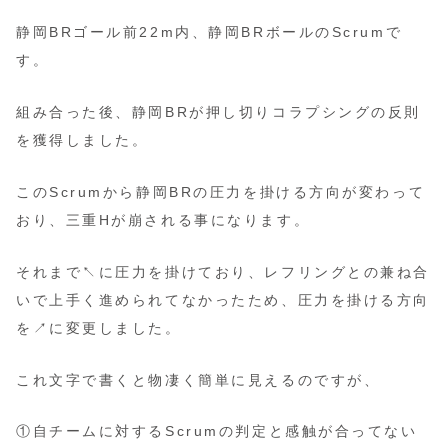
静岡BRゴール前22m内、静岡BRボールのScrumで
す。
組み合った後、静岡BRが押し切りコラプシングの反則
を獲得しました。
このScrumから静岡BRの圧力を掛ける方向が変わって
おり、三重Hが崩される事になります。
それまで↖️に圧力を掛けており、レフリングとの兼ね合
いで上手く進められてなかったため、圧力を掛ける方向
を↗️に変更しました。
これ文字で書くと物凄く簡単に見えるのですが、
①自チームに対するScrumの判定と感触が合ってない