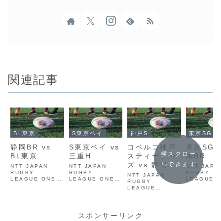
関連記事
BL東京
S東京ベイ
神戸S
東京SG
静岡BR vs
S東京ベイ vs
コベルコ神戸
東京SG v
横スクロー
BL東京
三重H
スティーラー
岡BR
ズ vs 静岡ブ
ルできます
NTT JAPAN
NTT JAPAN
NTT JAPA
RUGBY
RUGBY
ルーレヴズ
RUGBY
NTT JAPAN
LEAGUE ONE
LEAGUE ONE
LEAGUE 
RUGBY
2023-24 D1 第
2023-24 D1 第
2023-24 
LEAGUE
13節 静岡ブルー
11節 クボタスピ
14節 東京
ONE2024-2025
レヴズ vs クボタ
アーズ船橋・東京
リーサンゴ
D1 リコーブラッ
スピアーズ船橋・
ベイ vs 埼玉パナ
vs 静岡ブ
クラムズ東京 vs
東京ベイ
ソニックワイルド
ヴズ
三重ホンダヒート
スポンサーリンク
ナイツ