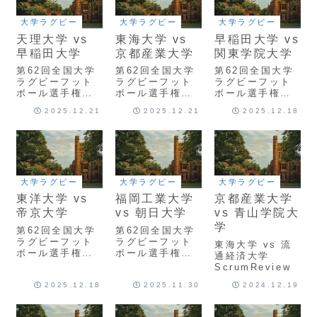
大学ラグビー
大学ラグビー
大学ラグビー
天理大学 vs
東海大学 vs
早稲田大学 vs
早稲田大学
京都産業大学
関東学院大学
第62回全国大学
第62回全国大学
第62回全国大学
ラグビーフット
ラグビーフット
ラグビーフット
ボール選手権大
ボール選手権大
ボール選手権大
会 準々決勝 天
会 準々決勝 東
会 3回戦 東洋大
2025.12.21
2025.12.21
2025.12.18
理大学 vs 早稲
海大学 vs 京都
学 vs 帝京大学
田大学
産業大学
ScrumReview
ScrumReview
ScrumReview
大学ラグビー
大学ラグビー
大学ラグビー
東洋大学 vs
福岡工業大学
京都産業大学
帝京大学
vs 朝日大学
vs 青山学院大
学
第62回全国大学
第62回全国大学
ラグビーフット
ラグビーフット
東海大学 vs 流
ボール選手権大
ボール選手権大
通経済大学
会 3回戦 東洋大
会 2回戦 福岡工
ScrumReview
学 vs 帝京大学
業大学 vs 朝日
2025.12.18
2025.11.30
2024.12.19
ScrumReview
大学
ScrumReview