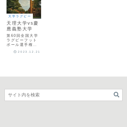
大学ラグビー
天理大学vs慶
應義塾大学
第60回全国大学
ラグビーフット
ボール選手権大
会 3回戦 天理大
2023.12.21
学vs慶應義塾大
学
ScrumReview