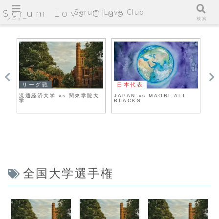
Scrum Love Club
Scrum Love Club
メニュー
検索
リーグ戦
日本代表
大
流通経済大学 vs 関東学院大
JAPAN vs MĀORI ALL
天
学
BLACKS
全国大学選手権