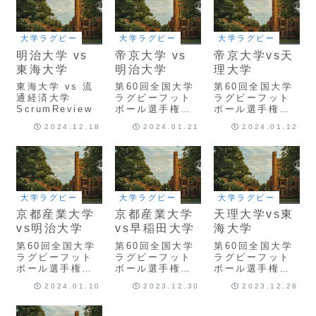
大学ラグビー
大学ラグビー
大学ラグビー
明治大学 vs
帝京大学 vs
帝京大学vs天
東海大学
明治大学
理大学
東海大学 vs 流
第60回全国大学
第60回全国大学
通経済大学
ラグビーフット
ラグビーフット
ScrumReview
ボール選手権大
ボール選手権大
会 決勝 帝京大
会 準決勝 帝京
2024.12.18
2024.01.21
2024.01.12
学 vs 明治大学
大学vs天理大学
ScrumReview
大学ラグビー
大学ラグビー
大学ラグビー
京都産業大学
京都産業大学
天理大学vs東
vs明治大学
vs早稲田大学
海大学
第60回全国大学
第60回全国大学
第60回全国大学
ラグビーフット
ラグビーフット
ラグビーフット
ボール選手権大
ボール選手権大
ボール選手権大
会 準決勝 京都
会 準々決勝 京
会 準々決勝 天
2024.01.10
2023.12.30
2023.12.28
産業大学vs明治
都産業大学vs早
理大学vs東海大
大学
稲田大学
学
ScrumReview
ScrumReview
ScrumReview