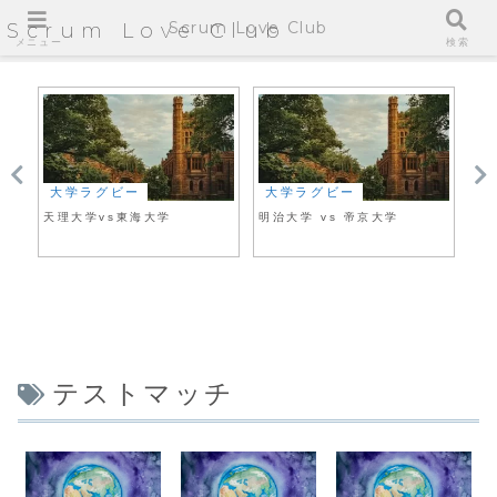
Scrum Love Club
Scrum Love Club
メニュー
検索
大学ラグビー
大学ラグビー
大
天理大学vs東海大学
明治大学 vs 帝京大学
東
テストマッチ