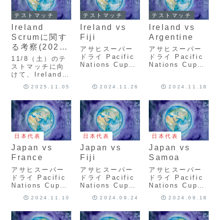
テストマッチ
テストマッチ
テストマッチ
Ireland
Ireland vs
Ireland vs
Scrumに関す
Fiji
Argentine
る考察(2025
アサヒスーパー
アサヒスーパー
年秋)
ドライ Pacific
ドライ Pacific
11/8（土）のテ
Nations Cup
Nations Cup
ストマッチに向
2024 Japan vs
2024 Japan vs
けて、Irelandの
Fiji
Fiji
スクラムに関す
2025.11.05
2024.11.26
2024.11.18
ScrumReview
ScrumReview
る個人的考察を
投稿していま
す。参考程度に
見ていってくだ
さい。Irelandの
特徴全体Ireland
日本代表
日本代表
日本代表
のセットアップ
を見る限り、1番
Japan vs
Japan vs
Japan vs
↗️...
France
Fiji
Samoa
アサヒスーパー
アサヒスーパー
アサヒスーパー
ドライ Pacific
ドライ Pacific
ドライ Pacific
Nations Cup
Nations Cup
Nations Cup
2024 Japan vs
2024 Japan vs
2024 Japan vs
2024.11.10
2024.09.24
2024.09.18
Fiji
Fiji
Samoa
ScrumReview
ScrumReview
ScrumReview