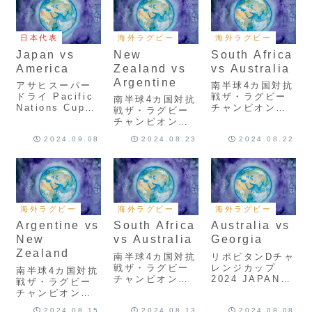
日本代表
海外ラグビー
海外ラグビー
Japan vs
New
South Africa
America
Zealand vs
vs Australia
Argentine
アサヒスーパー
南半球4カ国対抗
ドライ Pacific
戦ザ・ラグビー
南半球4カ国対抗
Nations Cup
チャンピオンシ
戦ザ・ラグビー
2024 Japan vs
ップ2024
チャンピオンシ
America
South Africa
ップ2024 New
2024.09.08
2024.08.23
2024.08.22
ScrumReview
vs Australia
Zealand vs
ScrumReview
Argentine
ScrumReview
海外ラグビー
海外ラグビー
海外ラグビー
Argentine vs
South Africa
Australia vs
New
vs Australia
Georgia
Zealand
南半球4カ国対抗
リポビタンDチャ
戦ザ・ラグビー
レンジカップ
南半球4カ国対抗
チャンピオンシ
2024 JAPAN
戦ザ・ラグビー
ップ2024
vs GEORGIA
チャンピオンシ
Springboks vs
ScrumReview
ップ2024 All
2024.08.15
2024.08.13
2024.08.08