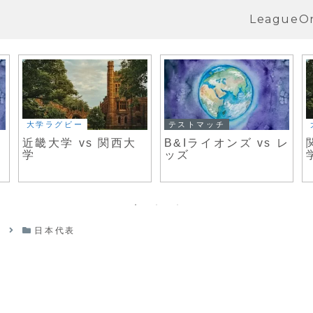
LeagueO
大学ラグビー
テストマッチ
近畿大学 vs 関西大
B&Iライオンズ vs レ
学
ッズ
日本代表