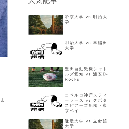
人気記事
帝京大学 vs 明治大
学
明治大学 vs 早稲田
大学
豊田自動織機シャト
ルズ愛知 vs 浦安D-
Rocks
コベルコ神戸スティ
いま
ーラーズ vs クボタ
スピアーズ船橋・東
京ベイ
近畿大学 vs 立命館
大学