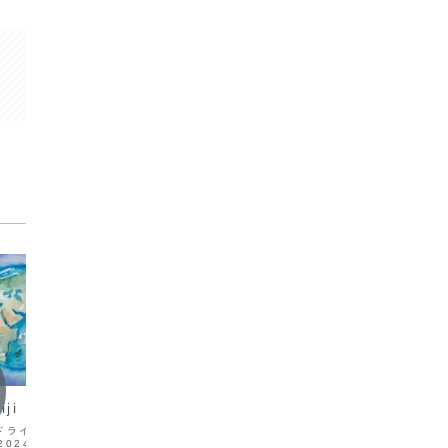
日本代表
テスト
iji
JAPAN XV vs MĀORI ALL
Irela
BLACKS
イ Pacific
アサヒスー
2024 Japan vs Fiji
Nations