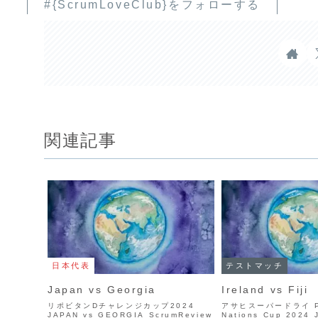
#{ScrumLoveClub}をフォローする
関連記事
日本代表
テストマッチ
Japan vs Georgia
Ireland vs Fiji
リポビタンDチャレンジカップ2024
アサヒスーパードライ Pa
JAPAN vs GEORGIA ScrumReview
Nations Cup 2024 J