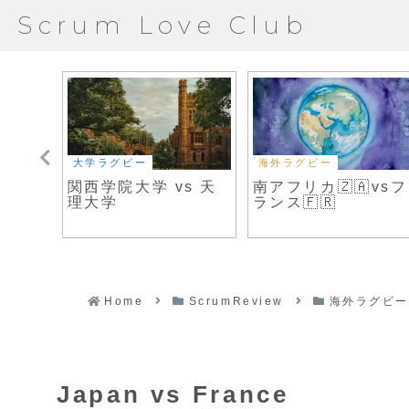
Scrum Love Club
大学ラグビー
海外ラグビー
東海大
関西学院大学 vs 天
南アフリカ🇿🇦vsフ
理大学
ランス🇫🇷
Home
ScrumReview
海外ラグビー
Japan vs France