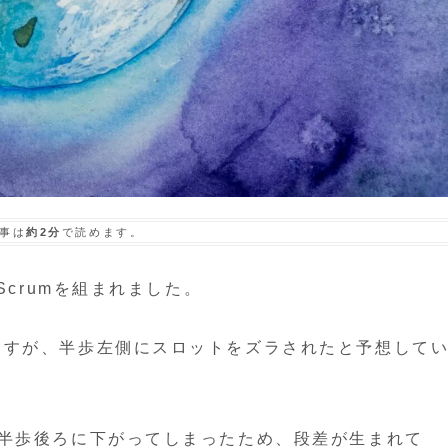
事は
約2分
で読めます。
Scrumを組まれました。
ますが、半歩左側にスロットをズラされたと予想して
に半歩後ろに下がってしまったため、段差が生まれて