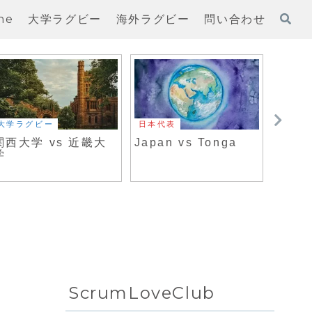
ne
大学ラグビー
海外ラグビー
問い合わせ
大学ラグビー
日本代表
大学ラ
関西大学 vs 近畿大
Japan vs Tonga
明治大
学
学
ScrumLoveClub