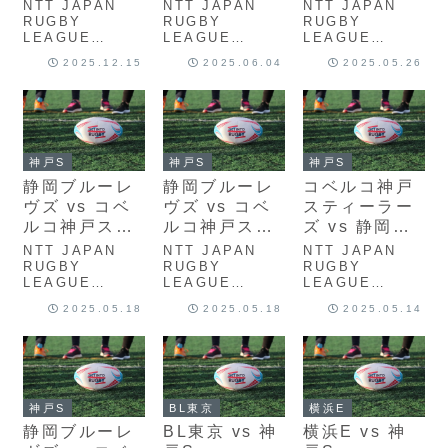
スピアーズ船
ベルコ神戸ス
戸スティーラ
NTT JAPAN
NTT JAPAN
NTT JAPAN
橋・東京ベイ
ティーラーズ
ーズ
RUGBY
RUGBY
RUGBY
LEAGUE
LEAGUE
LEAGUE
ONE2025-2026
ONE2024-2025
ONE2024-2025
2025.12.15
2025.06.04
2025.05.26
開幕節コベルコ
D1 クボタスピア
D1 クボタスピア
神戸スティーラ
ーズ船橋・東京
ーズ船橋・東京
ーズ vs クボタ
ベイ vs 東京サ
ベイ vs 東京サ
スピアーズ船
ントリーサンゴ
ントリーサンゴ
橋・東京ベイ
リアス
リアス
ScrumReview
神戸S
神戸S
神戸S
静岡ブルーレ
静岡ブルーレ
コベルコ神戸
ヴズ vs コベ
ヴズ vs コベ
スティーラー
ルコ神戸ステ
ルコ神戸ステ
ズ vs 静岡ブ
ィーラーズ
ィーラーズ
ルーレヴズ
NTT JAPAN
NTT JAPAN
NTT JAPAN
（後編）
（前編）
RUGBY
RUGBY
RUGBY
LEAGUE
LEAGUE
LEAGUE
ONE2024-2025
ONE2024-2025
ONE2024-2025
2025.05.18
2025.05.18
2025.05.14
D1 リコーブラッ
D1 リコーブラッ
D1 リコーブラッ
クラムズ東京 vs
クラムズ東京 vs
クラムズ東京 vs
三重ホンダヒー
三重ホンダヒー
三重ホンダヒー
ト
ト
ト
神戸S
BL東京
横浜E
静岡ブルーレ
BL東京 vs 神
横浜E vs 神