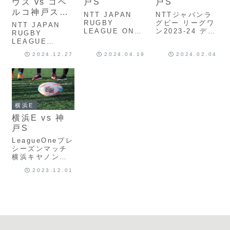
ヴズ vs コベ
戸S
戸S
ルコ神戸ステ
NTT JAPAN
NTTジャパンラ
ィーラーズ
RUGBY
グビー リーグワ
NTT JAPAN
LEAGUE ONE
ン2023-24 ディ
RUGBY
2023-24 D1 第
ビジョン1 第6節
LEAGUE
13節 東芝ブレイ
横浜キヤノンイ
ONE2023-2024
2024.12.27
2024.04.19
2024.02.04
ブルーパス東京
ーグルス vs コ
D1 PO決勝戦 埼
vs コベルコ神戸
ベルコ神戸ステ
玉パナソニック
スティーラーズ
ィーラーズ
ワイルドナイツ
ScrumReview
vs 東芝ブレイブ
ルーパス東京
ScrumReview
横浜E
横浜E vs 神
戸S
LeagueOneプレ
シーズンマッチ
横浜キヤノンイ
ーグルス vs コ
2023.12.01
ベルコ神戸ステ
ィーラーズ
ScrumReview